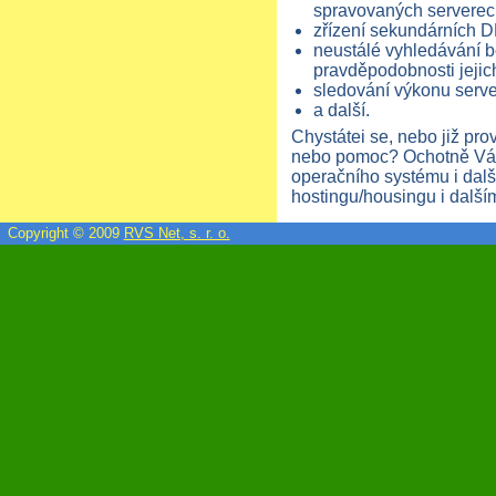
spravovaných serverec
zřízení sekundárních 
neustálé vyhledávání b
pravděpodobnosti jejic
sledování výkonu serv
a další.
Chystátei se, nebo již pro
nebo pomoc? Ochotně Vá
operačního systému i dal
hostingu/housingu i dalším
Copyright © 2009
RVS Net, s. r. o.