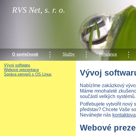
RVS Net, s. r. o.
O společnosti
Služby
Reference
Vývoj softwaru
Webové prezentace
Vývoj softwar
Správa serverů s OS Linux
Nabízíme zakázkový vývoj
Máme mnohaleté zkušenost
součástí velkých systémů.
Potřebujete vytvořit nový
představ? Chcete Vaše sou
Neváhejte nás
kontaktova
Webové preze