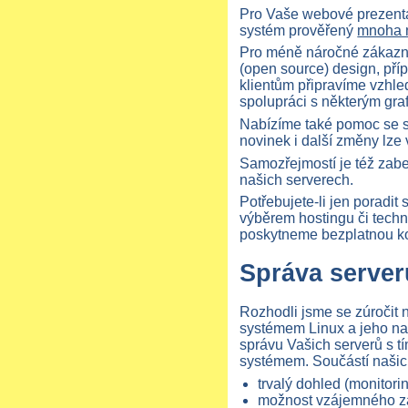
Pro Vaše webové prezenta
systém prověřený
mnoha 
Pro méně náročné zákazní
(open source) design, pří
klientům připravíme vzhle
spolupráci s některým gra
Nabízíme také pomoc se s
novinek i další změny lze 
Samozřejmostí je též zab
našich serverech.
Potřebujete-li jen poradit
výběrem hostingu či tech
poskytneme bezplatnou ko
Správa server
Rozhodli jsme se zúročit
systémem Linux a jeho n
správu Vašich serverů s t
systémem. Součástí našich
trvalý dohled (monitorin
možnost vzájemného zá